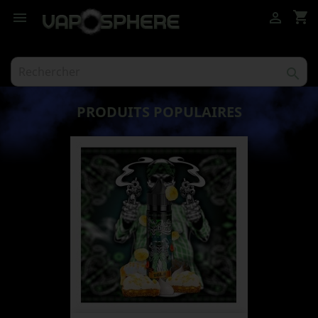
shopping_cart



PRODUITS POPULAIRES