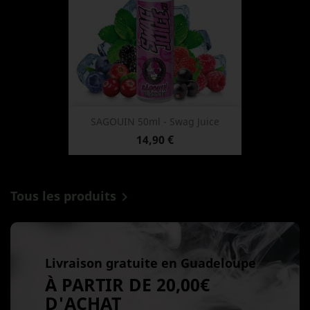
SAGOUIN 50ml - Swag Juice
Prix
14,90 €
Tous les produits

Livraison gratuite en Guadeloupe
À PARTIR DE 20,00€
D'ACHAT