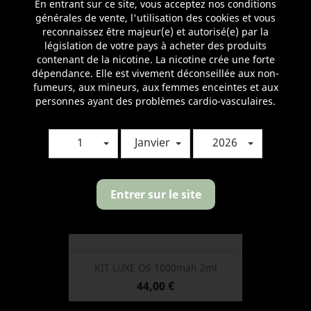
En entrant sur ce site, vous acceptez nos conditions
générales de vente, l'utilisation des cookies et vous
Rébelliohm Rise Of Muppets...
reconnaissez être majeur(e) et autorisé(e) par la
législation de votre pays à acheter des produits
Prix
23,70 €
contenant de la nicotine. La nicotine crée une forte
dépendance. Elle est vivement déconseillée aux non-
fumeurs, aux mineurs, aux femmes enceintes et aux
personnes ayant des problèmes cardio-vasculaires.
1
Janvier
2026
Entrer sur le site
KIT LUXE QS 1000mah 2ml
Prix
44,00 €