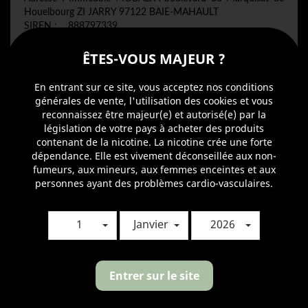
Houelbourg ZI JARRY 97122 BAIE-MAHAULT
SIREN : 888797339
SIRET : 88879733900015
Activité (Code NAF ou APE) : Autres commerces de détail
ÊTES-VOUS MAJEUR ?
spécialisés divers (4778C)
Forme juridique : S.A.S
En entrant sur ce site, vous acceptez nos conditions
Date immatriculation RCS : 24-09-2020
générales de vente, l'utilisation des cookies et vous
Capital social : 1 000,00 €
reconnaissez être majeur(e) et autorisé(e) par la
Président: Monsieur Romain PACE
législation de votre pays à acheter des produits
Concept and production:
contenant de la nicotine. La nicotine crée une forte
dépendance. Elle est vivement déconseillée aux non-
This Online store was created using
Prestashop
fumeurs, aux mineurs, aux femmes enceintes et aux
Shopping Cart Software
,check out PrestaShop's
personnes ayant des problèmes cardio-vasculaires.
ecommerce blog
for news and advices about selling
online and running your ecommerce website.
1
Janvier
2026
Entrer sur le site
Recevez nos offres spéciales