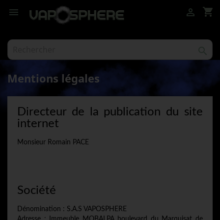
shopping_cart



Mentions légales
Directeur de la publication du site
internet
Monsieur Romain PACE
Société
Dénomination : S.A.S VAPOSPHERE
Adresse : Immeuble MOBALPA boulevard du Marquisat de