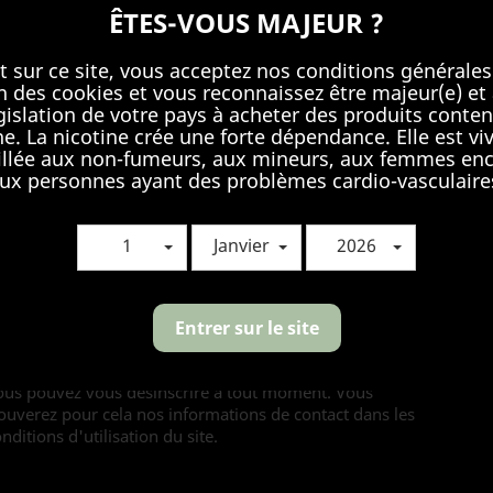
ÊTES-VOUS MAJEUR ?
Document joint
CHOISI
t sur ce site, vous acceptez nos conditions générales
Message
ion des cookies et vous reconnaissez être majeur(e) et 
égislation de votre pays à acheter des produits conten
ne. La nicotine crée une forte dépendance. Elle est v
llée aux non-fumeurs, aux mineurs, aux femmes enc
ux personnes ayant des problèmes cardio-vasculaire
1
Janvier
2026
Entrer sur le site
ous pouvez vous désinscrire à tout moment. Vous
ouverez pour cela nos informations de contact dans les
nditions d'utilisation du site.