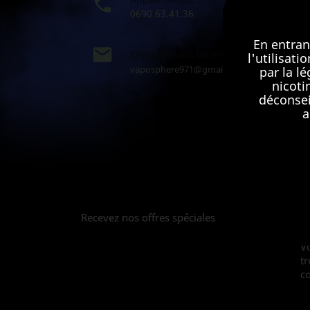

0690 63.41.36
En entran

Envoyez-nous un e-mail :
l'utilisat
vaposphere971@gmail.com
par la l
nicoti
déconsei
a
Recevez nos offres spéciales
V
tr
co