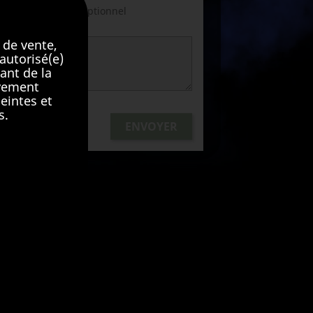
optionnel
R UN FICHIER
 de vente,
autorisé(e)
ant de la
ivement
eintes et
s.
Facebook
Instagram