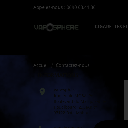
Appelez-nous :
0690 63.41.36
CIGARETTES E
Accueil
Contactez-nous
INFORMATIONS

Vaposphère
Immeuble MOBALPA
Boulevard du Marquisat de
Houelbourg, Z.I. JARRY
97122 Baie-Mahault
Appelez-nous :