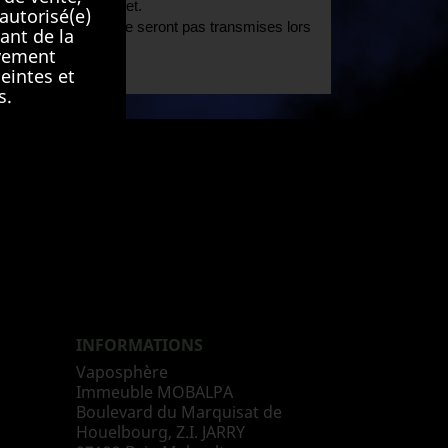
s achats sur internet.
autorisé(e)
 données bancaires ne seront pas transmises lors
ant de la
ivement
eintes et
s.
Facebook
Instagram
INFORMATIONS
Vaposphère
Immeuble MOBALPA
Boulevard du Marquisat de
Houelbourg, Z.I. JARRY