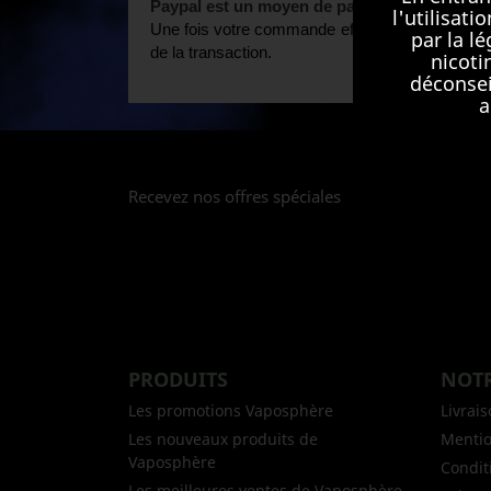
Paypal est un moyen de paiement en ligne trè
l'utilisat
Une fois votre commande effectuée vous serez re
par la l
de la transaction.
nicoti
déconsei
a
Recevez nos offres spéciales
V
tr
co
PRODUITS
NOTR
Les promotions Vaposphère
Livrai
Les nouveaux produits de
Mentio
Vaposphère
Conditi
Les meilleures ventes de Vaposphère