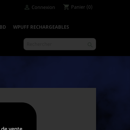
shopping_cart

Panier
(0)
Connexion
BD
WPUFF RECHARGEABLES

 de vente,