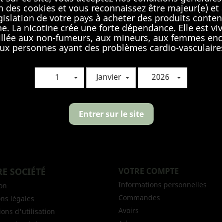
s fiable et sécurisé
mondialement reconnu qui permet d’effectuer de
ion des cookies et vous reconnaissez être majeur(e) et 
dirigé sur le site internet Paypal afin d’effectuer le paiement. Vos
égislation de votre pays à acheter des produits conten
ne. La nicotine crée une forte dépendance. Elle est v
llée aux non-fumeurs, aux mineurs, aux femmes enc
ux personnes ayant des problèmes cardio-vasculaire
1
Janvier
2026
ous pouvez vous désinscrire à tout moment. Vous
Entrer sur le site
ouverez pour cela nos informations de contact dans les
nditions d'utilisation du site.
E SOCIÉTÉ
VOTRE COMPTE
Informations personnelles
son
Commandes
ns légales
Avoirs
ons d'utilisation