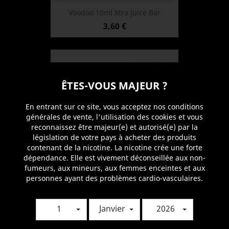
Voodoo 10ml Xtra Juice Bar
Prix
3,60 €
ÊTES-VOUS MAJEUR ?
En entrant sur ce site, vous acceptez nos conditions
générales de vente, l'utilisation des cookies et vous
reconnaissez être majeur(e) et autorisé(e) par la
législation de votre pays à acheter des produits
contenant de la nicotine. La nicotine crée une forte
dépendance. Elle est vivement déconseillée aux non-
fumeurs, aux mineurs, aux femmes enceintes et aux
personnes ayant des problèmes cardio-vasculaires.
Résistances Pour Q16 1.2ohm
Prix
1,65 €
1
Janvier
2026