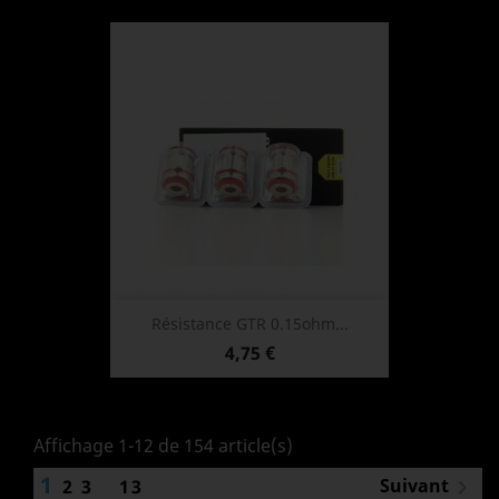
Résistance GTR 0.15ohm...
Prix
4,75 €
Affichage 1-12 de 154 article(s)
1
Suivant
2
3
…
13
