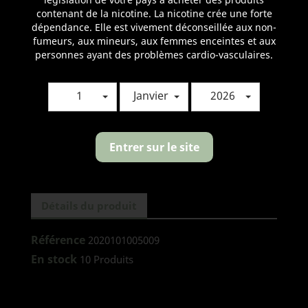
contenant de la nicotine. La nicotine crée une forte
Quantité
dépendance. Elle est vivement déconseillée aux non-
fumeurs, aux mineurs, aux femmes enceintes et aux

AJOUTER AU PANIER
personnes ayant des problèmes cardio-vasculaires.
1
Janvier
2026
Partager
Entrer sur le site
Détails du produit
Référence
2020101005009
En stock
10 Produits