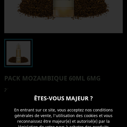
PACK MOZAMBIQUE 60ML 6MG
21,90 €
ÊTES-VOUS MAJEUR ?
TTC
Savourez toute la journée les volutes de ce e-liquide
En entrant sur ce site, vous acceptez nos conditions
classique blond léger, facile à vapoter.
générales de vente, l'utilisation des cookies et vous
reconnaissez être majeur(e) et autorisé(e) par la
Pack de 60ml en 6mg/ml de nicotine.
législation de votre pays à acheter des produits