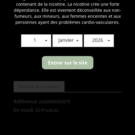
contenant de la nicotine. La nicotine crée une forte
Quantité
dépendance. Elle est vivement déconseillée aux non-
fumeurs, aux mineurs, aux femmes enceintes et aux

AJOUTER AU PANIER
personnes ayant des problèmes cardio-vasculaires.
1
Janvier
2026
Partager
Entrer sur le site
Détails du produit
Référence
2430000005879
En stock
20 Produits