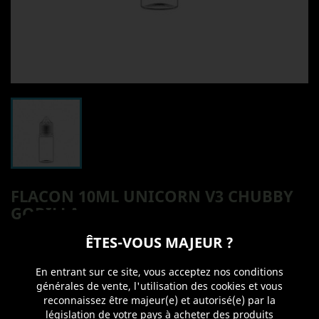
FLACON 10ML UNICORN V3 CHUBBY
GORILLA
ÊTES-VOUS MAJEUR ?
0,70 €
TTC
En entrant sur ce site, vous acceptez nos conditions
générales de vente, l'utilisation des cookies et vous
Flacon vide d'une contenance de 10ml avec bouchon
reconnaissez être majeur(e) et autorisé(e) par la
"sécurité enfant" et embout.
législation de votre pays à acheter des produits