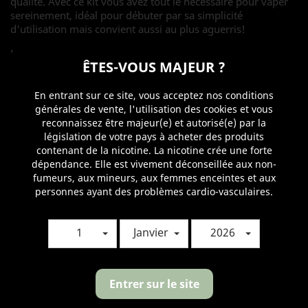
qualité. Avec ce kit vous avez tout le nécessaire pour vaper
sereinement, idéal pour débuter par sa simplicité
d'utilisation mais convient aussi au plus aguerris!
Dans ce pack nous associé le vape pen Reefer à notre e-
ÊTES-VOUS MAJEUR ?
liquide: Le Sunrise en 600mg de CBD.
Taux CBD
En entrant sur ce site, vous acceptez nos conditions
générales de vente, l'utilisation des cookies et vous
reconnaissez être majeur(e) et autorisé(e) par la
législation de votre pays à acheter des produits
contenant de la nicotine. La nicotine crée une forte
Quantité
dépendance. Elle est vivement déconseillée aux non-
fumeurs, aux mineurs, aux femmes enceintes et aux

AJOUTER AU PANIER
personnes ayant des problèmes cardio-vasculaires.

Derniers articles en stock
1
Janvier
2026
Partager
Entrer sur le site