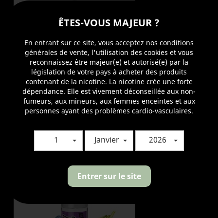
ÊTES-VOUS MAJEUR ?
En entrant sur ce site, vous acceptez nos conditions
générales de vente, l'utilisation des cookies et vous
reconnaissez être majeur(e) et autorisé(e) par la
législation de votre pays à acheter des produits
contenant de la nicotine. La nicotine crée une forte
dépendance. Elle est vivement déconseillée aux non-
fumeurs, aux mineurs, aux femmes enceintes et aux
personnes ayant des problèmes cardio-vasculaires.
GRIVORR 50ml - Swag Juice
1
Janvier
2026
Prix
14,90 €
Entrer sur le site