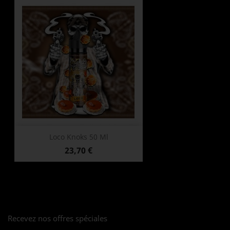
Loco Knoks 50 Ml
Prix
23,70 €
Recevez nos offres spéciales