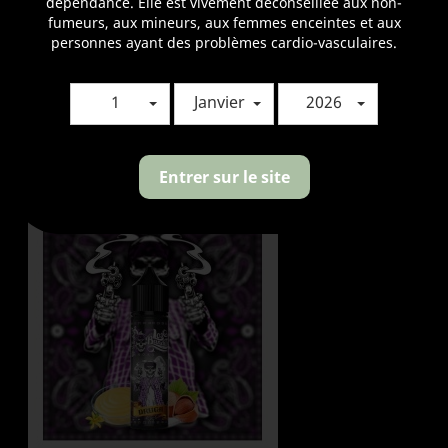
dépendance. Elle est vivement déconseillée aux non-
fumeurs, aux mineurs, aux femmes enceintes et aux
personnes ayant des problèmes cardio-vasculaires.
1
Janvier
2026
Booster Nicotine Liquideo...
Prix
1,20 €
Entrer sur le site