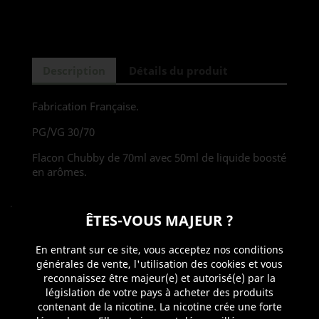
Description
Détails du produit
Fabrication Française.
PG/VG 30/70
Flacon Chubby de 70ml avec 50ml de liquide boosté
en arômes.
VOUS AIMEREZ AUSSI
ÊTES-VOUS MAJEUR ?
En entrant sur ce site, vous acceptez nos conditions
générales de vente, l'utilisation des cookies et vous
reconnaissez être majeur(e) et autorisé(e) par la
législation de votre pays à acheter des produits
contenant de la nicotine. La nicotine crée une forte