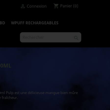
shopping_cart

Panier
(0)
Connexion
BD
WPUFF RECHARGEABLES

10ML
0ml Pulp est une délicieuse mangue bien mûre
fraîcheur.