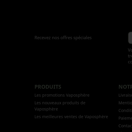
Recevez nos offres spéciales
V
tr
co
PRODUITS
NOTR
Les promotions Vaposphère
Livrai
Les nouveaux produits de
Mentio
Vaposphère
Conditi
Les meilleures ventes de Vaposphère
Paieme
Contac