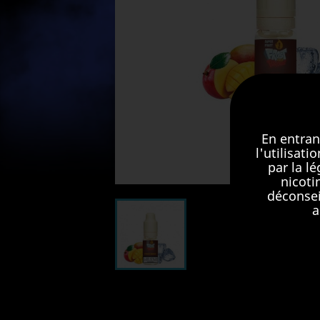
En entran
l'utilisat
par la l
nicoti
déconsei
a