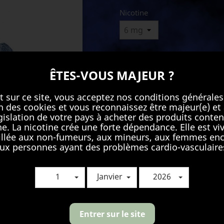
Nicotine
Quantité
ÊTES-VOUS MAJEUR ?

AJOUTER
t sur ce site, vous acceptez nos conditions générales
ion des cookies et vous reconnaissez être majeur(e) et 
égislation de votre pays à acheter des produits conten
ne. La nicotine crée une forte dépendance. Elle est v
Partager
llée aux non-fumeurs, aux mineurs, aux femmes enc
ux personnes ayant des problèmes cardio-vasculaire
1
Janvier
2026
Détails du produit
Référence
205100100013
Entrer sur le site