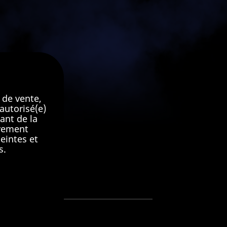
 AU PANIER
 de vente,
autorisé(e)
ant de la
ivement
eintes et
s.
9