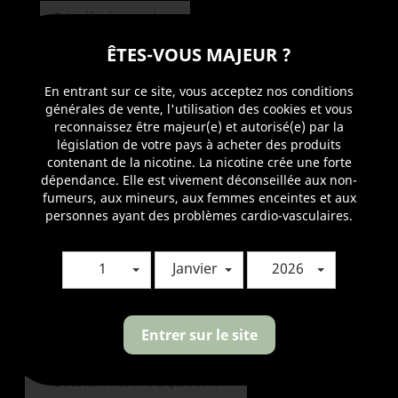
Détails du produit
ÊTES-VOUS MAJEUR ?
Référence
3700966600548
En stock
4 Produits
En entrant sur ce site, vous acceptez nos conditions
générales de vente, l'utilisation des cookies et vous
VOUS AIMEREZ AUSSI
reconnaissez être majeur(e) et autorisé(e) par la
législation de votre pays à acheter des produits
contenant de la nicotine. La nicotine crée une forte
dépendance. Elle est vivement déconseillée aux non-
fumeurs, aux mineurs, aux femmes enceintes et aux
personnes ayant des problèmes cardio-vasculaires.
1
Janvier
2026
Entrer sur le site
Booster Nicotine Liquideo...