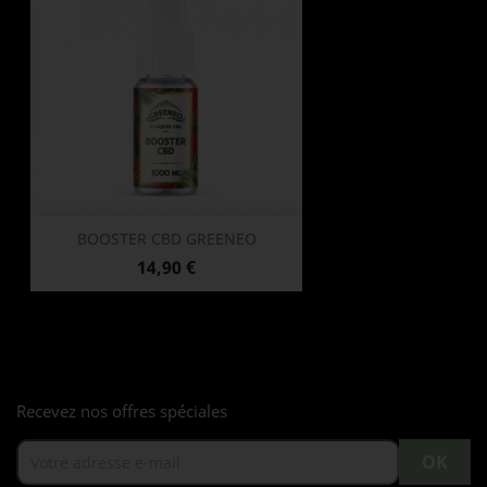
BOOSTER CBD GREENEO
Prix
14,90 €
Recevez nos offres spéciales