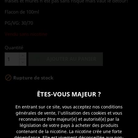
fraises et mûres n'est pas sans risque mais vaut le détour!
Flacon de 100ml
PG/VG: 30/70
Vendu sans nicotine
Quantité

AJOUTER AU PANIER

Rupture de stock
ÊTES-VOUS MAJEUR ?
Partager
En entrant sur ce site, vous acceptez nos conditions
générales de vente, l'utilisation des cookies et vous
reconnaissez être majeur(e) et autorisé(e) par la
législation de votre pays à acheter des produits
contenant de la nicotine. La nicotine crée une forte
Détails du produit
dépendance. Elle est vivement déconseillée aux non-