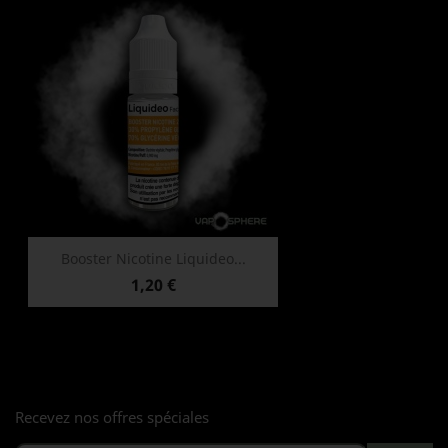
Booster Nicotine Liquideo...
Prix
1,20 €
Recevez nos offres spéciales