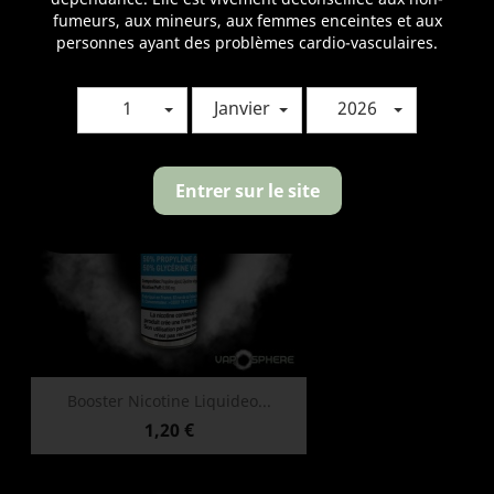
fumeurs, aux mineurs, aux femmes enceintes et aux
Référence
3701760600048
personnes ayant des problèmes cardio-vasculaires.
VOUS AIMEREZ AUSSI
1
Janvier
2026
Entrer sur le site
Booster Nicotine Liquideo...
Prix
1,20 €