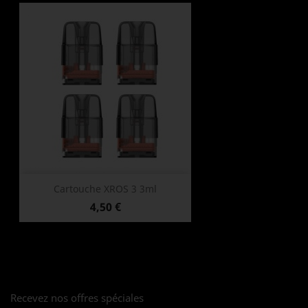
Cartouche XROS 3 3ml
Prix
4,50 €
Recevez nos offres spéciales