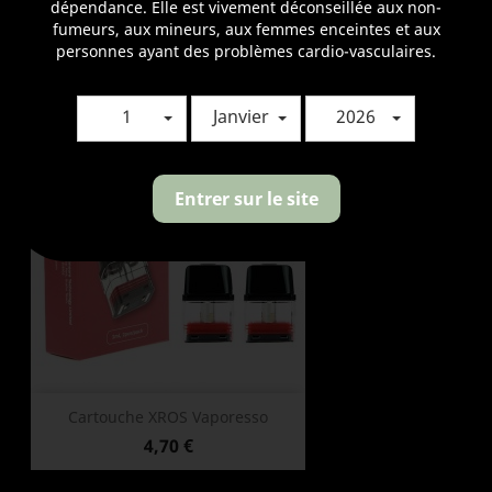
dépendance. Elle est vivement déconseillée aux non-
Référence
6943498658633
fumeurs, aux mineurs, aux femmes enceintes et aux
En stock
personnes ayant des problèmes cardio-vasculaires.
0 Article
VOUS AIMEREZ AUSSI
1
Janvier
2026
Entrer sur le site
Cartouche XROS Vaporesso
Prix
4,70 €