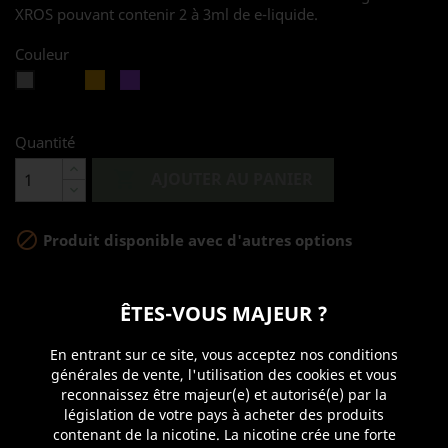
XROS pouvant contenir 2 à 3ml de e-liquide.
Couleur
Noir
Gold
Violet
Silver
Quantité

AJOUTER AU PANIER

Produit disponible avec d'autres options
Partager
ÊTES-VOUS MAJEUR ?
En entrant sur ce site, vous acceptez nos conditions
générales de vente, l'utilisation des cookies et vous
reconnaissez être majeur(e) et autorisé(e) par la
législation de votre pays à acheter des produits
Détails du produit
contenant de la nicotine. La nicotine crée une forte