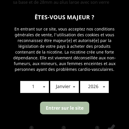
sa base et de 28mm au plus large avec son verre
convexe pour un poids de 65.5g. Conçu en acier
inoxydable et en verre Pyrex protégé par des
ÊTES-VOUS MAJEUR ?
bandes en silicone, il dispose d'une contenance de
4ml.
En entrant sur ce site, vous acceptez nos conditions
générales de vente, l'utilisation des cookies et vous
reconnaissez être majeur(e) et autorisé(e) par la
législation de votre pays à acheter des produits
contenant de la nicotine. La nicotine crée une forte
dépendance. Elle est vivement déconseillée aux non-
fumeurs, aux mineurs, aux femmes enceintes et aux
personnes ayant des problèmes cardio-vasculaires.
En plus de la protection intégrée au verre du Melo
1
Janvier
2026
5, l'autre innovation se trouve au niveau de son
changement de résistance propre. En effet, lorsque
la base est devisée, la chambre d'atomisation se
ferme automatiquement afin d'empêcher les fuites,
Entrer sur le site
vous pourrez ainsi retirer la résistance à tout
moment même si le réservoir est plein.