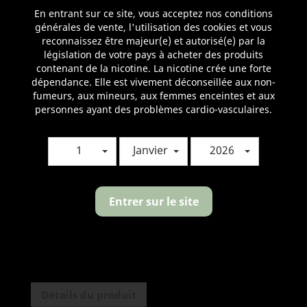
En entrant sur ce site, vous acceptez nos conditions
Le Drip-tip 510 alu est disponible en Bleu, Noir, Rose, Rouge,
générales de vente, l'utilisation des cookies et vous
Silver, Violet.
reconnaissez être majeur(e) et autorisé(e) par la
législation de votre pays à acheter des produits
Couleur
contenant de la nicotine. La nicotine crée une forte
Rouge
Bleu
Violet
dépendance. Elle est vivement déconseillée aux non-
fumeurs, aux mineurs, aux femmes enceintes et aux
personnes ayant des problèmes cardio-vasculaires.
Quantité

AJOUTER AU PANIER
1
Janvier
2026
Entrer sur le site
Partager
Détails du produit