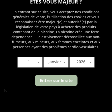
ÊTES-VOUS MAJEUR ?
sec, d'une force de 3/5.
PG/VG : 50/50
En entrant sur ce site, vous acceptez nos conditions
générales de vente, l'utilisation des cookies et vous
Contenance : 10 ml
reconnaissez être majeur(e) et autorisé(e) par la
législation de votre pays à acheter des produits
Nicotine
contenant de la nicotine. La nicotine crée une forte
dépendance. Elle est vivement déconseillée aux non-
fumeurs, aux mineurs, aux femmes enceintes et aux
personnes ayant des problèmes cardio-vasculaires.
Quantité

AJOUTER AU PANIER
1
Janvier
2026

Produit disponible avec d'autres options
Entrer sur le site
Partager