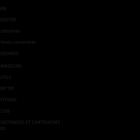
ASE
OOSTER
ccéssoires
rômes concentrés
SSOIRES
HARGEURS
UTILS
RIP TIP
OTTONS
CCUS
ESISTANCES ET CARTOUCHES
OD