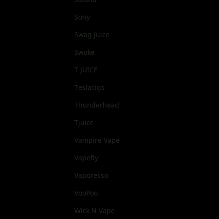
Sony
Swag Juice
Swoke
T JUICE
Teslacigs
Thunderhead
Tjuice
Vampire Vape
Vapefly
Vaporesso
VooPoo
Wick N Vape