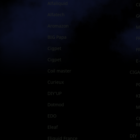
Alfaliquid
C
Alfatech
G
Aromazon
M
BIG Papa
F
Cigpet
F
Cigpet
E
Coil master
CIGA
Curieux
P
DIY’UP
K
Dotmod
M
EDO
C
R
Eleaf
DIY
Eliquid France