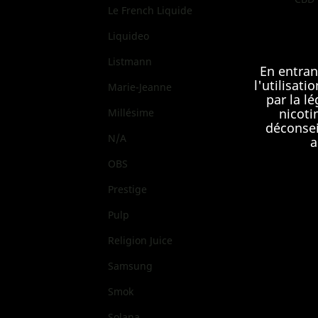
Le French Liquide
WPUF
Liquideo
Listmann
En entran
l'utilisat
Marie-Jeanne
par la l
nicoti
Millésime
déconsei
N/A
a
OBS
Prestige
Pulp
Religion Juice
Samsung
Smok
Solana