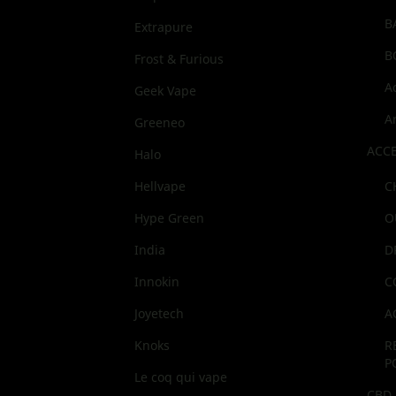
B
Extrapure
B
Frost & Furious
A
Geek Vape
A
Greeneo
ACCE
Halo
Hellvape
C
Hype Green
O
India
D
Innokin
C
Joyetech
A
Knoks
R
P
Le coq qui vape
CBD