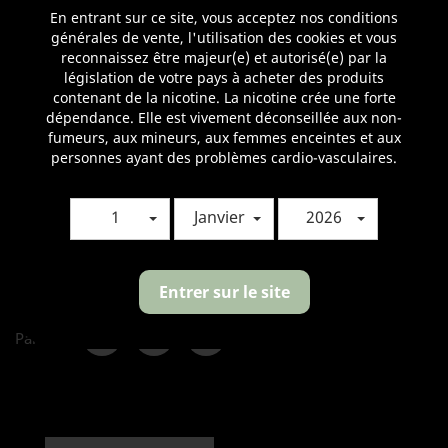
En entrant sur ce site, vous acceptez nos conditions
-HW-N: 0.2 ohm ((50 à 100W)
générales de vente, l'utilisation des cookies et vous
reconnaissez être majeur(e) et autorisé(e) par la
Produit vendu à l'unité
législation de votre pays à acheter des produits
contenant de la nicotine. La nicotine crée une forte
Puissances
dépendance. Elle est vivement déconseillée aux non-
fumeurs, aux mineurs, aux femmes enceintes et aux
personnes ayant des problèmes cardio-vasculaires.
Quantité
1
Janvier
2026

AJOUTER AU PANIER
Entrer sur le site
Partager