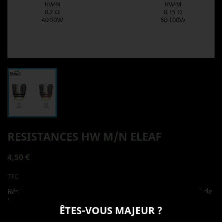
RESISTANCES HW M/N ELEAF
4,50 €
TTC
Résistances pour clearomiseur ELLO DURO et ELLO VATE de
la marque ELEAF
ÊTES-VOUS MAJEUR ?
-HW-M: 0.15 ohm (40 à 90W)