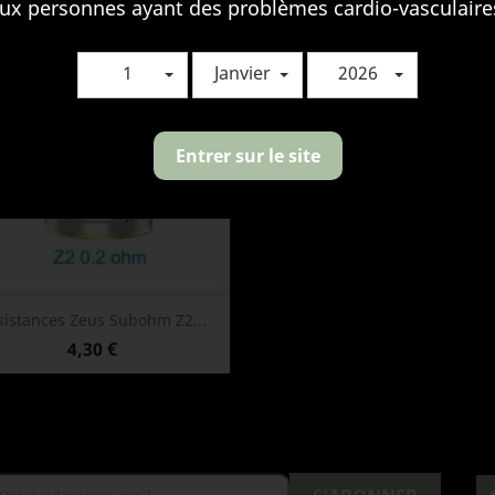
ux personnes ayant des problèmes cardio-vasculaire
1
Janvier
2026
Entrer sur le site
Aperçu rapide

sistances Zeus Subohm Z2...
Prix
4,30 €