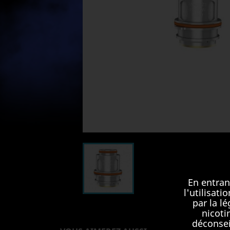
En entran
l'utilisat
par la l
nicoti
déconsei