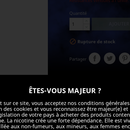
Résistances vendues à l'unité.
Quantité

AJOUTER

Rupture de stock
Partager
ÊTES-VOUS MAJEUR ?
Détails du produit
t sur ce site, vous acceptez nos conditions générales
ion des cookies et vous reconnaissez être majeur(e) et 
égislation de votre pays à acheter des produits conten
Référence
697189424649
ne. La nicotine crée une forte dépendance. Elle est v
llée aux non-fumeurs, aux mineurs, aux femmes enc