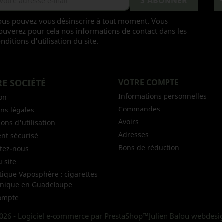
ous pouvez vous désinscrire à tout moment. Vous
ouverez pour cela nos informations de contact dans les
nditions d'utilisation du site.
E SOCIÉTÉ
VOTRE COMPTE
Informations personnelles
son
Commandes
ns légales
Avoirs
ons d'utilisation
Adresses
nt sécurisé
Bons de réduction
tez-nous
u site
tique Vaposphère : cigarettes
onique en Guadeloupe
ompte
026 - Logiciel e-commerce par PrestaShop™
Julien Balou webdes