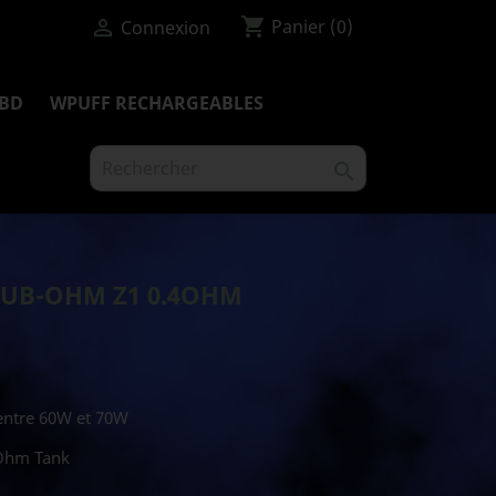
shopping_cart

Panier
(0)
Connexion
BD
WPUFF RECHARGEABLES

SUB-OHM Z1 0.4OHM
: entre 60W et 70W
 Ohm Tank