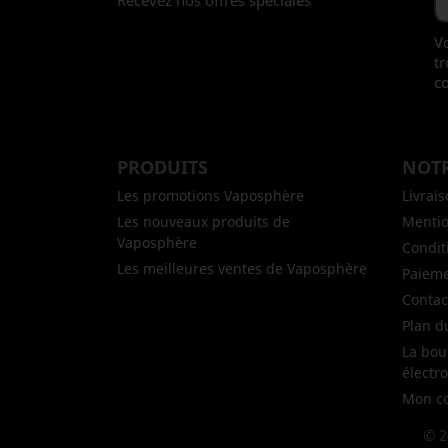
Recevez nos offres spéciales
V
tr
co
PRODUITS
NOTR
Les promotions Vaposphère
Livrai
Les nouveaux produits de
Mentio
Vaposphère
Conditi
Les meilleures ventes de Vaposphère
Paieme
Contac
Plan d
La bou
électr
Mon c
© 2