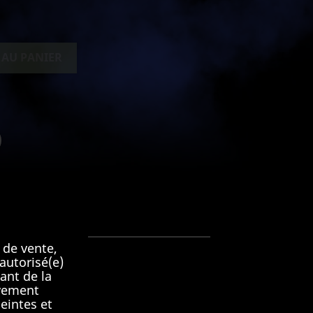
 AU PANIER
 de vente,
autorisé(e)
ant de la
9
ivement
eintes et