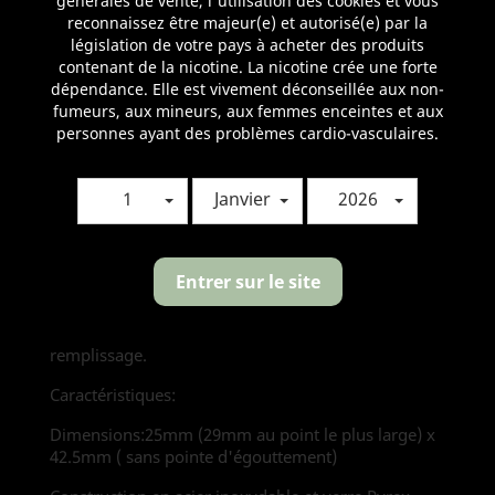
générales de vente, l'utilisation des cookies et vous
reconnaissez être majeur(e) et autorisé(e) par la
Le Zeus utilise les résistances de la série Mesh de
législation de votre pays à acheter des produits
Geek Vape qui s'insèrent par le bas de l'atomiseur
contenant de la nicotine. La nicotine crée une forte
avec une connexion sans filetage.
dépendance. Elle est vivement déconseillée aux non-
fumeurs, aux mineurs, aux femmes enceintes et aux
personnes ayant des problèmes cardio-vasculaires.
1
Janvier
2026
Entrer sur le site
Le remplissage s'effectue par le haut, il suffit d'un
quart de tour pour accéder aux orifices de
remplissage.
Caractéristiques:
Dimensions:25mm (29mm au point le plus large) x
42.5mm ( sans pointe d'égouttement)