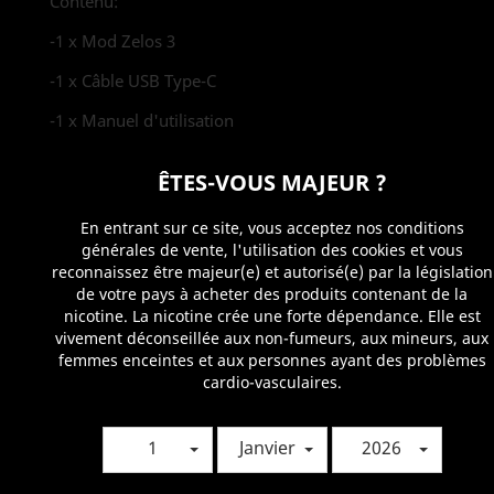
Contenu:
-1 x Mod Zelos 3
-1 x Câble USB Type-C
-1 x Manuel d'utilisation
FICHE TECHNIQUE
ÊTES-VOUS MAJEUR ?
Matériaux
Alliage de zinc, Alliage d'alum
Type de matériels
Mods & Boxs
En entrant sur ce site, vous acceptez nos conditions
Type de mods
Boxs électroniques
générales de vente, l'utilisation des cookies et vous
reconnaissez être majeur(e) et autorisé(e) par la législation
Type de batteries
Intégrée
de votre pays à acheter des produits contenant de la
Autonimie
3200 mAh
nicotine. La nicotine crée une forte dépendance. Elle est
Micro USB
Chargement uniquement
vivement déconseillée aux non-fumeurs, aux mineurs, aux
Puissance maximum
80W
femmes enceintes et aux personnes ayant des problèmes
Compatibilité atomiseurs
28mm max
cardio-vasculaires.
Connectique
510
Protections électroniques
Oui
1
Janvier
2026
VOUS AIMEREZ AUSSI