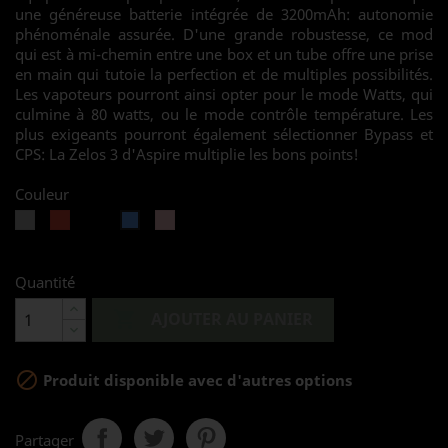
une généreuse batterie intégrée de 3200mAh: autonomie
phénoménale assurée. D'une grande robustesse, ce mod
qui est à mi-chemin entre une box et un tube offre une prise
en main qui tutoie la perfection et de multiples possibilités.
Les vapoteurs pourront ainsi opter pour le mode Watts, qui
culmine à 80 watts, ou le mode contrôle température. Les
plus exigeants pourront également sélectionner Bypass et
CPS: La Zelos 3 d'Aspire multiplie les bons points!
Couleur
Silver
Rouge
Noir
Rose
Bleu
Quantité

AJOUTER AU PANIER

Produit disponible avec d'autres options
Partager